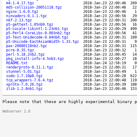
m4-1.4.17.tgz
2018-Jan-23 22:00:46
269
md5-collision-20051118.tgz
2018-Jan-23 22:00:46
22
nginx-1.6.0.tgz
2018-Jan-23 22:00:46
1
ninvaders-0.1.1.tgz
2018-Jan-23 22:00:56
29
nkf-2.13.tgz
2018-Jan-23 22:00:31
200
p5-gettext-1.05nb9.tgz
2018-Jan-23 22:00:56
16
p5-Locale-libintl-1.23nb1.tgz
2018-Jan-23 22:00:29
499
p5-Perl4-CoreLibs-0.003nb2.tgz
2018-Jan-23 22:00:56
41
p5-Text-Unidecode-0.04nb4.tgz
2018-Jan-23 22:00:31
109
p5-Unicode-EastAsianWidth-1.33.tgz
2018-Jan-23 22:00:31
9
pax-20080110nb2.tgz
2018-Jan-23 22:00:31
115
pcre-8.35.tgz
2018-Jan-23 22:00:32
1
perl-5.18.2nb2.tgz
2018-Jan-23 22:00:45
14
pkg_install-info-4.5nb3.tgz
2018-Jan-23 22:00:27
18
README.txt
2018-Jan-24 12:58:19
0
renderproto-0.11.1.tgz
2018-Jan-23 22:00:31
17
stunnel-5.01.tgz
2018-Jan-23 22:00:49
1
sudo-1.7.10p8.tgz
2018-Jan-23 22:00:28
622
tcp_wrappers-7.6.4.tgz
2018-Jan-23 22:00:48
119
xproto-7.0.26.tgz
2018-Jan-23 22:00:39
188
zlib-1.2.8nb1.tgz
2018-Jan-23 22:00:46
153
Webserver 1.0