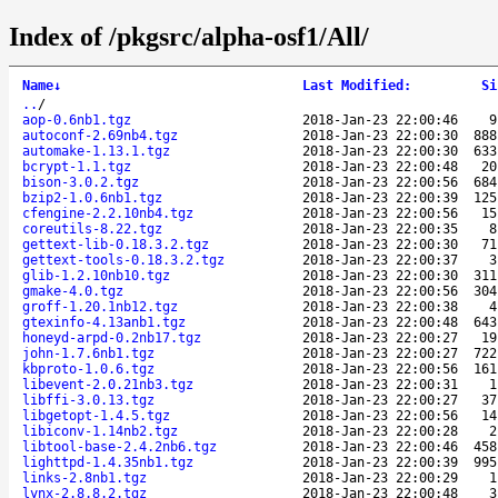
Index of /pkgsrc/alpha-osf1/All/
Name
↓
Last Modified
:
Si
..
/
aop-0.6nb1.tgz
2018-Jan-23 22:00:46
9
autoconf-2.69nb4.tgz
2018-Jan-23 22:00:30
888
automake-1.13.1.tgz
2018-Jan-23 22:00:30
633
bcrypt-1.1.tgz
2018-Jan-23 22:00:48
20
bison-3.0.2.tgz
2018-Jan-23 22:00:56
684
bzip2-1.0.6nb1.tgz
2018-Jan-23 22:00:39
125
cfengine-2.2.10nb4.tgz
2018-Jan-23 22:00:56
15
coreutils-8.22.tgz
2018-Jan-23 22:00:35
8
gettext-lib-0.18.3.2.tgz
2018-Jan-23 22:00:30
71
gettext-tools-0.18.3.2.tgz
2018-Jan-23 22:00:37
3
glib-1.2.10nb10.tgz
2018-Jan-23 22:00:30
311
gmake-4.0.tgz
2018-Jan-23 22:00:56
304
groff-1.20.1nb12.tgz
2018-Jan-23 22:00:38
4
gtexinfo-4.13anb1.tgz
2018-Jan-23 22:00:48
643
honeyd-arpd-0.2nb17.tgz
2018-Jan-23 22:00:27
19
john-1.7.6nb1.tgz
2018-Jan-23 22:00:27
722
kbproto-1.0.6.tgz
2018-Jan-23 22:00:56
161
libevent-2.0.21nb3.tgz
2018-Jan-23 22:00:31
1
libffi-3.0.13.tgz
2018-Jan-23 22:00:27
37
libgetopt-1.4.5.tgz
2018-Jan-23 22:00:56
14
libiconv-1.14nb2.tgz
2018-Jan-23 22:00:28
2
libtool-base-2.4.2nb6.tgz
2018-Jan-23 22:00:46
458
lighttpd-1.4.35nb1.tgz
2018-Jan-23 22:00:39
995
links-2.8nb1.tgz
2018-Jan-23 22:00:29
1
lynx-2.8.8.2.tgz
2018-Jan-23 22:00:48
3